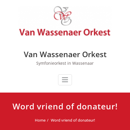
Ga
naar
de
inhoud
Van Wassenaer Orkest
Symfonieorkest in Wassenaar
Word vriend of donateur!
Home
Word vriend of donateur!