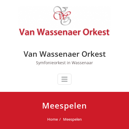
Ga
naar
de
inhoud
Van Wassenaer Orkest
Symfonieorkest in Wassenaar
Meespelen
Home
Meespelen