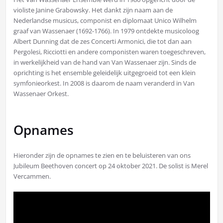
violiste Janine Grabowsky. Het dankt zijn naam aan de
Nederlandse musicus, componist en diplomaat Unico Wilhelm
graaf van Wassenaer (1692-1766). In 1979 ontdekte musicoloog
Albert Dunning dat de zes Concerti Armonici, die tot dan aan
Pergolesi, Ricciotti en andere componisten waren toegeschreven,
in werkelijkheid van de hand van Van Wassenaer zijn. Sinds de
oprichting is het ensemble geleidelijk uitgegroeid tot een klein
symfonieorkest. In 2008 is daarom de naam veranderd in Van
Wassenaer Orkest.
Opnames
Hieronder zijn de opnames te zien en te beluisteren van ons
Jubileum Beethoven concert op 24 oktober 2021. De solist is Merel
Vercammen.