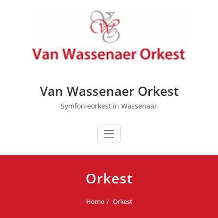
Ga
naar
de
inhoud
Van Wassenaer Orkest
Symfonieorkest in Wassenaar
Orkest
Home
Orkest