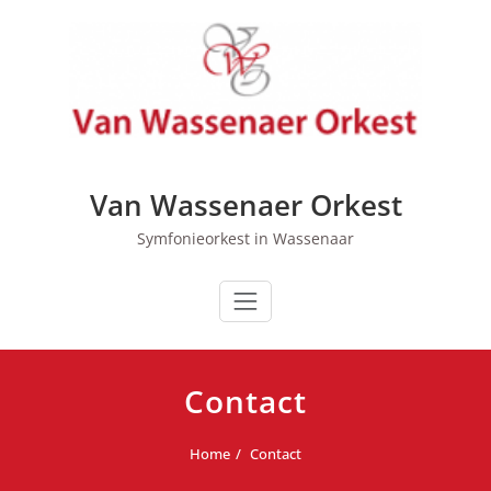
Ga
naar
de
inhoud
Van Wassenaer Orkest
Symfonieorkest in Wassenaar
Contact
Home
Contact